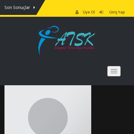
Son Sonuçlar
Üye Ol
Giriş Yap
NAV