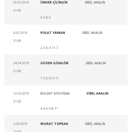
20.05.2019
ÜNVER ÇİLİNGİR
SİBEL AKALIN
21:00
6-3;6-3
6.05.2019
POLAT YAMAN
SİBEL AKALIN
21:00
2-6 6-4 11-7
24.04.2019
GÜVEN GÜNGÖR
SİBEL AKALIN
21:00
7-5;2-6;11-5
12.04.2019
BÜLENT AYDOĞAN
SİBEL AKALIN
21:00
4-6;6-3;8-11
5.04.2019
MURAT TOPRAK
SİBEL AKALIN
22:00