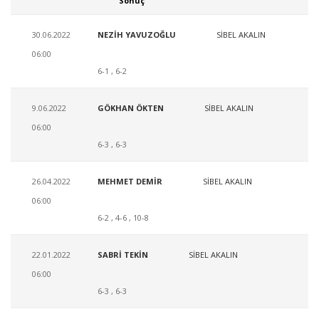
Sonuç
30.06.2022
NEZİH YAVUZOĞLU
SİBEL AKALIN
06:00
6-1 , 6-2
9.06.2022
GÖKHAN ÖKTEN
SİBEL AKALIN
06:00
6-3 , 6-3
26.04.2022
MEHMET DEMİR
SİBEL AKALIN
06:00
6-2 , 4-6 , 10-8
22.01.2022
SABRİ TEKİN
SİBEL AKALIN
06:00
6-3 , 6-3