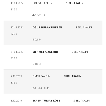
19.01.2022
TOLGA TAYFUN
SİBEL AKALIN
21:30
4-6;3-2 ret.
20.12.2021
OĞUZ BURAK ÜRETEN
SİBEL AKALIN
22:30
6-0;6-0
21.01.2020
MEHMET OZDEMIR
SİBEL AKALIN
21:00
6-1;6-3
7.12.2019
ÖMER SAYGIN
SİBEL AKALIN
17:30
6-2 , 6-7 , 8-11
1.12.2019
EKREM TÜMAY KÖSE
SİBEL AKALIN