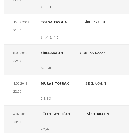
6-3;6-4
15.03.2019
TOLGA TAYFUN
SİBEL AKALIN
21:00
6-4;4-6;11-5
8.03.2019
SİBEL AKALIN
GÖKHAN KAZAN
22:00
6-1;6-0
1.03.2019
MURAT TOPRAK
SİBEL AKALIN
22:00
7-5;6-3
4.02.2019
BÜLENT AYDOĞAN
SİBEL AKALIN
20:00
2/6;4/6