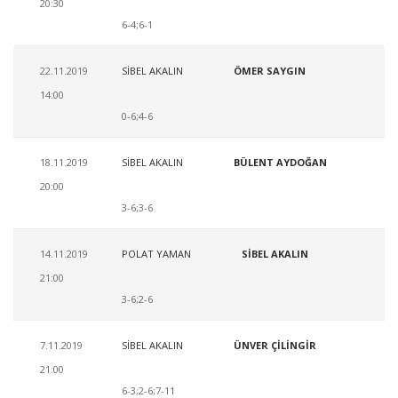
20:30
6-4;6-1
22.11.2019
SİBEL AKALIN
ÖMER SAYGIN
14:00
0-6;4-6
18.11.2019
SİBEL AKALIN
BÜLENT AYDOĞAN
20:00
3-6;3-6
14.11.2019
POLAT YAMAN
SİBEL AKALIN
21:00
3-6;2-6
7.11.2019
SİBEL AKALIN
ÜNVER ÇİLİNGİR
21:00
6-3;2-6;7-11