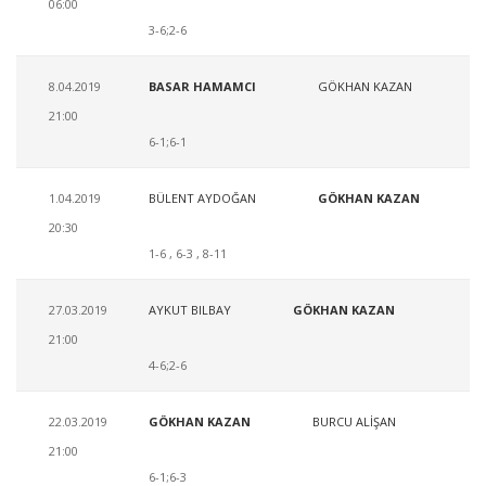
06:00
3-6;2-6
8.04.2019
BASAR HAMAMCI
GÖKHAN KAZAN
21:00
6-1;6-1
1.04.2019
BÜLENT AYDOĞAN
GÖKHAN KAZAN
20:30
1-6 , 6-3 , 8-11
27.03.2019
AYKUT BILBAY
GÖKHAN KAZAN
21:00
4-6;2-6
22.03.2019
GÖKHAN KAZAN
BURCU ALİŞAN
21:00
6-1;6-3