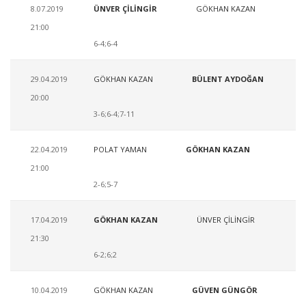
8.07.2019
ÜNVER ÇİLİNGİR
GÖKHAN KAZAN
21:00
6-4;6-4
29.04.2019
GÖKHAN KAZAN
BÜLENT AYDOĞAN
20:00
3-6;6-4;7-11
22.04.2019
POLAT YAMAN
GÖKHAN KAZAN
21:00
2-6;5-7
17.04.2019
GÖKHAN KAZAN
ÜNVER ÇİLİNGİR
21:30
6-2;6;2
10.04.2019
GÖKHAN KAZAN
GÜVEN GÜNGÖR