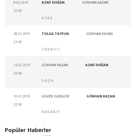
8.02.2019
AZMİ DOĞAN
GÖKHAN KAZAN
22:00
6-1;6-0
28.01.2019
TOLGA TAYFUN
GÖKHAN KAZAN
21:00
7-5;3-6;11-7
15.01.2019
GÖKHAN KAZAN
AZMİ DOĞAN
22:00
2-6:;2-6
10.01.2019
GÜVEN GÜNGÖR
GÖKHAN KAZAN
22:30
4-6;6-4;6-11
Popüler Haberler