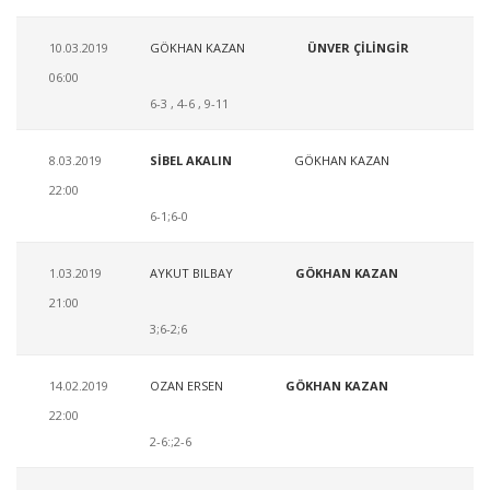
10.03.2019
GÖKHAN KAZAN
ÜNVER ÇİLİNGİR
06:00
6-3 , 4-6 , 9-11
8.03.2019
SİBEL AKALIN
GÖKHAN KAZAN
22:00
6-1;6-0
1.03.2019
AYKUT BILBAY
GÖKHAN KAZAN
21:00
3;6-2;6
14.02.2019
OZAN ERSEN
GÖKHAN KAZAN
22:00
2-6:;2-6