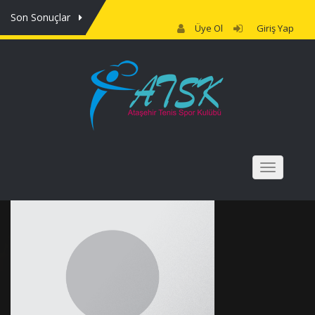
Son Sonuçlar
Üye Ol
Giriş Yap
NAV