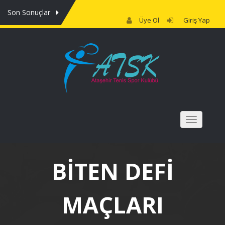
Son Sonuçlar
Üye Ol
Giriş Yap
NAV
BİTEN DEFI
MAÇLARI