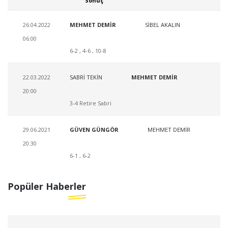
Sonuç
26.04.2022
MEHMET DEMİR
SİBEL AKALIN
06:00
6-2 , 4-6 , 10-8
22.03.2022
SABRİ TEKİN
MEHMET DEMİR
20:00
3-4 Retire Sabri
29.06.2021
GÜVEN GÜNGÖR
MEHMET DEMİR
20:30
6-1 , 6-2
Popüler Haberler